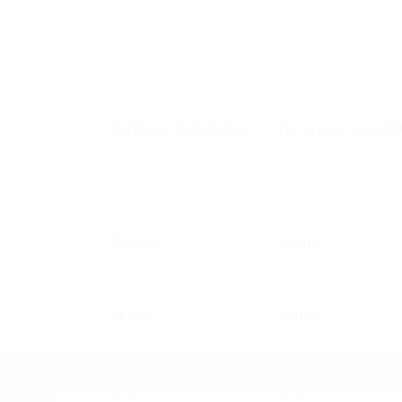
Surface Habitable
Terrasse (jardi
139,2m²
16,5m²
94,5m²
10,0m²
92,2m²
12,6m²