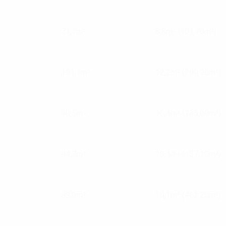
71,7m²
8,8m² (101,70m²)
101,1m²
12,2m² (290,90m²)
90,5m²
10,4m² (135,00m²)
94,7m²
10,4m² (137,10m²)
89,0m²
10,1m² (462,20m²)