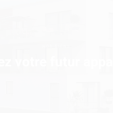
NOS BIENS
z votre futur app