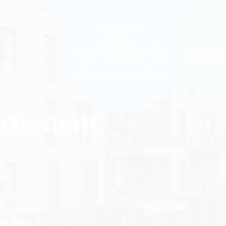
Déjà +
98%
de
de
biens vendus !
artement.