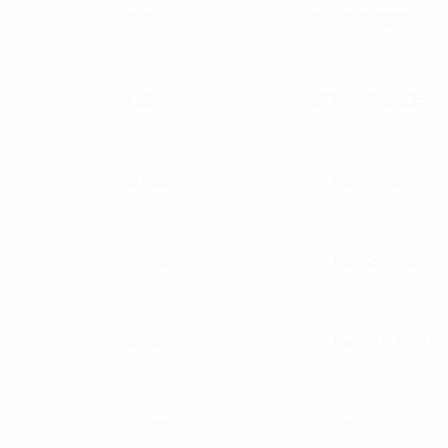
68,3m²
9,8m² (157,90m²)
90,5m²
10,4m² (142,50m²)
105,3m²
10,4m² (150,00m²)
101,1m²
10,4m² (285,20m²)
90,5m²
10,4m² (106,80m²)
86,9m²
13,0m²