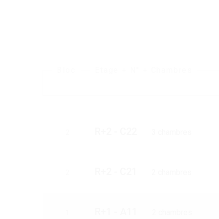
Bloc
Etage + N° + Chambres
R+2 - C22
3 chambres
2
R+2 - C21
2 chambres
2
R+1 - A11
2 chambres
1